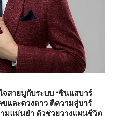
“เคี่ยนหงวน” แต่งตั้ง ซีบีอาร์อี
ประเทศไทย…
าใจสายมูกับระบบ “ซินแสบาร์
ัวเลขและดวงดาว ตีความสู่บาร์
ความแม่นยำ ตัวช่วยวางแผนชีวิต