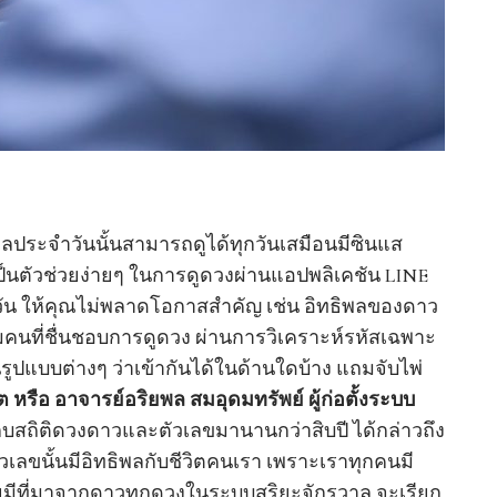
ประจำวันนั้นสามารถดูได้ทุกวันเสมือนมีซินแส
็นตัวช่วยง่ายๆ ในการดูดวงผ่านแอปพลิเคชัน LINE
วัน ให้คุณไม่พลาดโอกาสสำคัญ เช่น อิทธิพลของดาว
่มคนที่ชื่นชอบการดูดวง ผ่านการวิเคราะห์รหัสเฉพาะ
ูปแบบต่างๆ ว่าเข้ากันได้ในด้านใดบ้าง แถมจับไพ่
ต หรือ อาจารย์อริยพล สมอุดมทรัพย์ ผู้ก่อตั้งระบบ
็บสถิติดวงดาวและตัวเลขมานานกว่าสิบปี ได้กล่าวถึง
ัวเลขนั้นมีอิทธิพลกับชีวิตคนเรา เพราะเราทุกคนมี
ดยมีที่มาจากดาวทุกดวงในระบบสุริยะจักรวาล จะเรียก