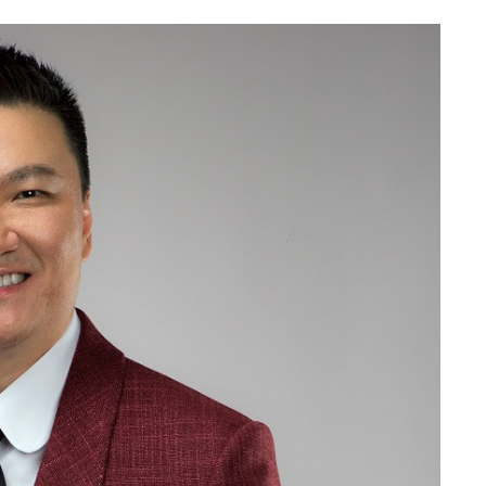
เปิดแล้ว “โรงแรมทริปเปิ้ลวาย”
แบรนด์โลคอล…
“สหพัฒน์แอดมิชชั่น” ครั้งที่ 22
จัดทัพติวเตอร์ระดับประเทศ
ม.รังสิตร่วมมือกับสมาคมกีฬาขี่
ม้าแห่งประเทศไทย …
R2M Power Girls ส่งสองนักแข่
สาว ตะลุย FIM ASIA CUP OF
ROAD RACING…