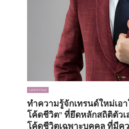
LIFESTYLE​
ทำความรู้จักเทรนด์ใหม่เอ
โค้ดชีวิต” ที่ยึดหลักสถิติต
โค้ดชีวิตเฉพาะบุคคล ที่มี