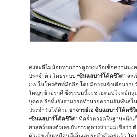
คงจะดีไม่น้อยหากการดูดวงหรือเช็กความมงคล
ประจำตัว โดยระบบ
“ซินแสบาร์โค้ดชีวิต”
จะเป
OA ในโทรศัพท์มือถือ โดยมีการแจ้งเตือนราย
ใหญ่ๆ ย้ายราศี ซึ่งระบบนี้จะช่วยตอบโจทย์กลุ
บุคคล อีกทั้งยังสามารถทำนายความสัมพันธ์ในร
ประจำวันได้ด้วย
อาจารย์เอ ซินแสบาร์โค้ดชีวิ
“ซินแสบาร์โค้ดชีวิต”
ที่คร่ำหวอดในฐานะนักเก
ศาสตร์ของตัวเลขกับการดูดวงว่า “ผมเชื่อว่า ต
ตัวเลขเป็นเหมือนดีเอ็นเอประจำตัวอยู่แล้ว โ