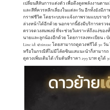
เปลี่ยนสีสันการแต่งตัว เพื่อดึงดูดพลังงานตาม
และสีที่ควรหลีกเลี่ยงในแต่ละวัน อีกทั้งยังมี
กราฟชีวิต โดยระบบจะแจ้งภาพรวมแบบรายวัน ว
ล่วงหน้าได้อีกด้วย นอกจากนี้ยังมีบริการตรวจ
ตรวจดวงสมพงษ์ ที่จะช่วยวิเคราะห์ถึงแง่ของทั
นายและลูกน้องอีกด้วย โดยการลงทะเบียน 1 บั
Line id: @zinzae โดยสามารถดูดวงฟรีได้ 30 วั
หรือในกรณีที่ไม่มีโค้ดซินแสแนะนำก็สามารถ ด
ดูดวงเพิ่มเติมได้ เริ่มต้นที่ราคา 299 บาท ดูได้ 3