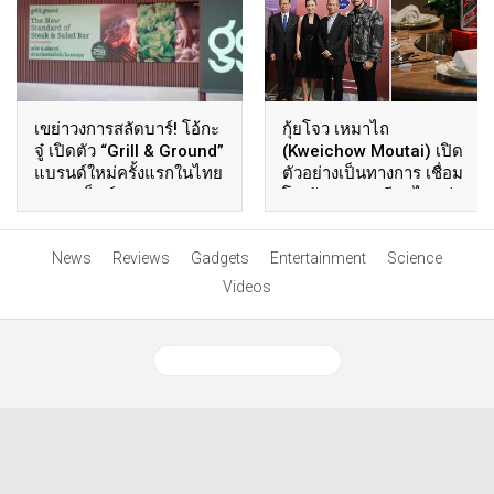
เขย่าวงการสลัดบาร์! โอ้กะ
กุ้ยโจว เหมาไถ
จู๋ เปิดตัว “Grill & Ground”
(Kweichow Moutai) เปิด
แบรนด์ใหม่ครั้งแรกในไทย
ตัวอย่างเป็นทางการ เชื่อม
ชูคอนเซ็ปต์ Steak &
โยงวัฒนธรรมจีน–ไทยผ่าน
Salad Bar รูปแบบใหม่
ประวัติศาสตร์เครื่องดื่ม
Unlimited Freshness,
News
Reviews
Gadgets
Entertainment
Science
Your Way ตอบโจทย์ยุค
คุ้มค่า-พรีเมียม-
Videos
ประสบการณ์ต้องได้ครบ
View Desktop Version