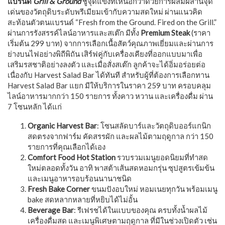
แบรนด์
Grill & Ground
ชูจุดแข็งที่เหนือกว่าด้วยการผสมผสานจุด
เด่นของวัตถุดิบระดับพรีเมียมเข้ากับความสดใหม่ ผ่านแนวคิด
สะท้อนตัวตนแบรนด์ “Fresh from the Ground. Fired on the Grill.”
ผ่านการรังสรรค์ไลน์อาหารและสเต๊ก มีทั้ง
Premium Steak
(ราคา
เริ่มต้น 299 บาท) จากการเลือกเนื้อสัตว์คุณภาพเยี่ยมและผ่านการ
ย่างบนไฟอย่างพิถีพิถัน เสิร์ฟคู่กับเครื่องเคียงที่ออกแบบมาเพื่อ
เสริมรสชาติอย่างลงตัว และเมื่อสั่งสเต๊ก ลูกค้าจะได้อิ่มอร่อยต่อ
เนื่องกับ Harvest Salad Bar ได้ทันที สำหรับผู้ที่ต้องการเลือกทาน
Harvest Salad Bar แยก มีให้บริการในราคา 259 บาท ครอบคลุม
ไลน์อาหารมากกว่า 150 รายการ ทั้งคาว หวาน และเครื่องดื่ม ผ่าน
7 โซนหลัก ได้แก่
Organic Harvest Bar
: โซนสลัดบาร์และวัตถุดิบออร์แกนิก
สดตรงจากฟาร์ม คัดสรรผัก และผลไม้ตามฤดูกาล กว่า 150
รายการที่คุณเลือกได้เอง
Comfort Food Hot Station
รวบรวมเมนูยอดนิยมที่ทําสด
ใหม่ตลอดทั้งวัน อาทิ พาสต้าเส้นสดหอมกรุ่น ซุปสูตรเข้มข้น
และเมนูอาหารอบร้อนนานาชนิด
Fresh Bake Corner
ขนมปังอบใหม่ หอมเนยทุกวัน พร้อมเมนู
bake สดหลากหลายที่หยิบได้ไม่อั้น
Beverage Bar
: รีเฟรชได้ในแบบของคุณ ครบทั้งน้ำผลไม้
เครื่องดื่มสด และเมนูพิเศษตามฤดูกาล ที่มีในช่วงเปิดตัว เช่น