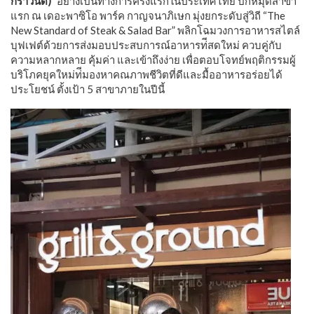
กราวนด์)”
อย่างเป็นทางการครั้งแรกในประเทศไทย
ปักหมุดสาขา
แรก ณ เดอะพาซิโอ พาร์ค กาญจนาภิเษก มุ่งยกระดับสู่วิถี “The
New Standard of Steak & Salad Bar” พลิกโฉมวงการอาหารสไตล์
บุฟเฟต์ด้วยการส่งมอบประสบการณ์อาหารท่ีสดใหม่ ควบคู่กับ
ความหลากหลาย คุ้มค่า และเข้าถึงง่าย เพื่อตอบโจทย์พฤติกรรมผู้
บริโภคยุคใหม่ท่ีมองหาคณภาพชีวิตที่ดีและมื้ออาหารอร่อยได้
ประโยชน์ ตั้งเป้า 5 สาขาภายในปีนี้