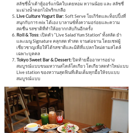
สลัชชี่น้ำเต้าหู้ออร์แกนิคใบเตยหอม หวานน้อย และ สลัชชี่
มะม่วงน้ำดอกไม้พริกเกลือ
Live Culture Yogurt Bar
: Soft Serve โยเกิร์ตและท็อปปิ้งที่
สนุกกับการ mix ได้เอง บาลานซ์ทั้งความอร่อยและความ
สดชื่น รสชาติที่ทำให้อยากกลับกินอีกครั้ง
Roll & Toss
: เปิดตัว “Live Salad Yum Station” ทั้งสลัด ยำ
และเมนู Signature คลุกสด ทําสด จานต่อจาน โดยเชฟผู้
เชี่ยวชาญเพื่อให้ได้รสชาติและมิติที่แปลกใหม่ตามสไตล์
เฉพาะบุคคล
Tokyo Sweet Bar & Dessert:
ปิดท้ายมื้ออาหารอย่าง
สมบูรณ์แบบขนมหวานสไตล์โตเกียว โตเกียวสดทำใหม่แบบ
Live station ของหวานสุดฟินที่เติมเต็มทุกมื้อให้จบแบบ
สมบูรณ์แบบ