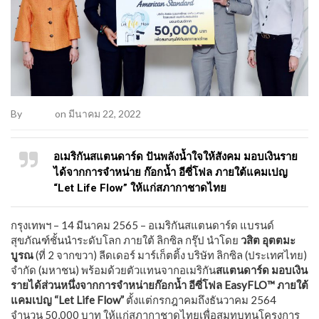
By
Admin
on มีนาคม 22, 2022
อเมริกันสแตนดาร์ด ปันพลังน้ำใจให้สังคม มอบเงินราย
ได้จากการจำหน่าย ก๊อกน้ำ อีซี่โฟล ภายใต้แคมเปญ
“Let Life Flow” ให้แก่สภากาชาดไทย
กรุงเทพฯ – 14 มีนาคม 2565 – อเมริกันสแตนดาร์ด แบรนด์
สุขภัณฑ์ชั้นนำระดับโลก ภายใต้ ลิกซิล กรุ๊ป นำโดย
วสิต อุตตมะ
บูรณ
(ที่ 2 จากขวา) ลีดเดอร์ มาร์เก็ตติ้ง บริษัท ลิกซิล (ประเทศไทย)
จำกัด (มหาชน) พร้อมด้วยตัวแทนจากอเมริกัน
สแตนดาร์ด มอบเงิน
รายได้ส่วนหนึ่งจากการจำหน่ายก๊อกน้ำ อีซี่โฟล EasyFLO™ ภายใต้
แคมเปญ “Let Life Flow”
ตั้งแต่กรกฎาคมถึงธันวาคม 2564
จำนวน 50,000 บาท ให้แก่สภากาชาดไทยเพื่อสมทบทุนโครงการ