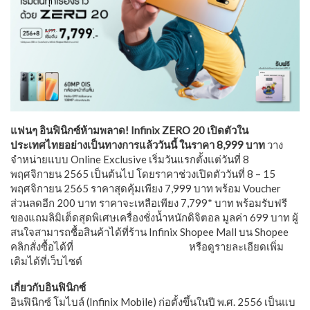
แฟนๆ อินฟินิกซ์ห้ามพลาด! Infinix ZERO 20 เปิดตัวใน
ประเทศไทยอย่างเป็นทางการแล้ววันนี้ ในราคา 8,999 บาท
วาง
จำหน่ายแบบ Online Exclusive เริ่มวันแรกตั้งแต่วันที่ 8
พฤศจิกายน 2565 เป็นต้นไป โดยราคาช่วงเปิดตัววันที่ 8 – 15
พฤศจิกายน 2565 ราคาสุดคุ้มเพียง 7,999 บาท พร้อม Voucher
ส่วนลดอีก 200 บาท ราคาจะเหลือเพียง 7,799* บาท พร้อมรับฟรี
ของแถมลิมิเต็ดสุดพิเศษเครื่องชั่งน้ำหนักดิจิตอล มูลค่า 699 บาท ผู้
สนใจสามารถซื้อสินค้าได้ที่ร้าน Infinix Shopee Mall บน Shopee
คลิกสั่งซื้อได้ที่
https://cutt.ly/1NLm2fN
หรือดูรายละเอียดเพิ่ม
เติมได้ที่เว็บไซต์
https://www.infinixmobility.com/th
เกี่ยวกับอินฟินิกซ์
อินฟินิกซ์ โมไบล์ (Infinix Mobile) ก่อตั้งขึ้นในปี พ.ศ. 2556 เป็นแบ