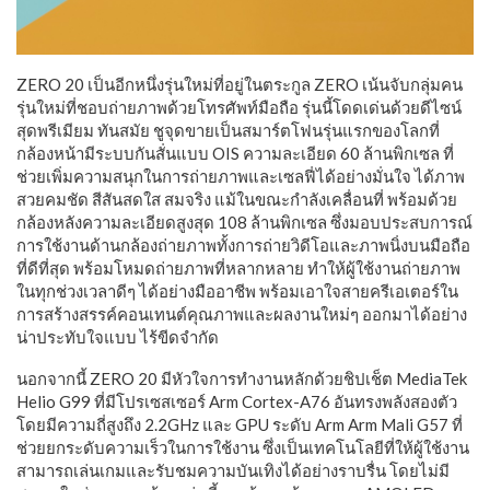
ZERO 20 เป็นอีกหนึ่งรุ่นใหม่ที่อยู่ในตระกูล ZERO เน้นจับกลุ่มคน
รุ่นใหม่ที่ชอบถ่ายภาพด้วยโทรศัพท์มือถือ รุ่นนี้โดดเด่นด้วยดีไซน์
สุดพรีเมียม ทันสมัย ชูจุดขายเป็นสมาร์ตโฟนรุ่นแรกของโลกที่
กล้องหน้ามีระบบกันสั่นแบบ OIS ความละเอียด 60 ล้านพิกเซล ที่
ช่วยเพิ่มความสนุกในการถ่ายภาพและเซลฟี่ได้อย่างมั่นใจ ได้ภาพ
สวยคมชัด สีสันสดใส สมจริง แม้ในขณะกำลังเคลื่อนที่ พร้อมด้วย
กล้องหลังความละเอียดสูงสุด 108 ล้านพิกเซล ซึ่งมอบประสบการณ์
การใช้งานด้านกล้องถ่ายภาพทั้งการถ่ายวิดีโอและภาพนิ่งบนมือถือ
ที่ดีที่สุด พร้อมโหมดถ่ายภาพที่หลากหลาย ทำให้ผู้ใช้งานถ่ายภาพ
ในทุกช่วงเวลาดีๆ ได้อย่างมืออาชีพ พร้อมเอาใจสายครีเอเตอร์ใน
การสร้างสรรค์คอนเทนต์คุณภาพและผลงานใหม่ๆ ออกมาได้อย่าง
น่าประทับใจแบบ ไร้ขีดจำกัด
นอกจากนี้ ZERO 20 มีหัวใจการทำงานหลักด้วยชิปเช็ต MediaTek
Helio G99 ที่มีโปรเซสเซอร์ Arm Cortex-A76 อันทรงพลังสองตัว
โดยมีความถี่สูงถึง 2.2GHz และ GPU ระดับ Arm Arm Mali G57 ที่
ช่วยยกระดับความเร็วในการใช้งาน ซึ่งเป็นเทคโนโลยีที่ให้ผู้ใช้งาน
สามารถเล่นเกมและรับชมความบันเทิงได้อย่างราบรื่น โดยไม่มี