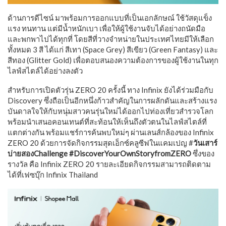
ด้านการดีไซน์ มาพร้อมการออกแบบที่เป็นเอกลักษณ์ ใช้วัสดุแข็ง
แรง ทนทาน แต่มีน้ำหนักเบา เพื่อให้ผู้ใช้งานจับได้อย่างถนัดมือ
และพกพาไปได้ทุกที่ โดยสีที่วางจำหน่ายในประเทศไทยมีให้เลือก
ทั้งหมด 3 สี ได้แก่ สีเทา (Space Grey) สีเขียว (Green Fantasy) และ
สีทอง (Glitter Gold) เพื่อตอบสนองความต้องการของผู้ใช้งานในทุก
ไลฟ์สไตล์ได้อย่างลงตัว
สำหรับการเปิดตัวรุ่น ZERO 20 ครั้งนี้ ทาง Infinix ยังได้ร่วมมือกับ
Discovery ซึ่งถือเป็นอีกหนึ่งก้าวสำคัญในการผลักดันและสร้างแรง
บันดาลใจให้กับหนุ่มสาวคนรุ่นใหม่ได้ออกไปท่องเที่ยวสำรวจโลก
พร้อมนำเสนอคอนเทนต์ที่สะท้อนให้เห็นถึงตัวตนในไลฟ์สไตล์ที่
แตกต่างกัน พร้อมแชร์การค้นพบใหม่ๆ ผ่านเลนส์กล้องของ Infinix
ZERO 20 ด้วยการจัดกิจกรรมสุดเอ็กซ์คลูซีฟในแคมเปญ #
วันเสาร์
บ่ายสองChallenge #DiscoverYourOwnStoryfromZERO
ซึ่งของ
รางวัล คือ Infinix ZERO 20 รายละเอียดกิจกรรมสามารถติดตาม
ได้ที่เฟซบุ๊ก Infinix Thailand