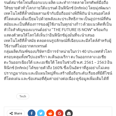
รนด์สมาร์ตโฟนที่ออกแบบ ผลิต และทำการตลาดโทรศัพท์มือถือ
ให้ขยายตัวทั่วโลกภายใต้แบรนด์ อินฟินิกซ์ (Infinix) โดยมุ่งพัฒนา
เทคโนโลยีที่ล้ำสมัยผสานเข้ากับมือถืออย่างพิถีพิถัน นำเสนอสไตล์
ที่โดดเด่น เด็มเปี่ยมไปด้วยพลังและประสิทธิภาพ เป็นอุปกรณ์ที่ทัน
สมัยและเป็นที่ต้องการของผู้ใช้งานในทุกย่างก้าว ด้วยแนวคิดที่เป็น
หัวใจสำคัญของแบรนด์อย่าง “THE FUTURE IS NOW” พร้อมกับ
แสดงตัวตนให้โลกได้เห็นว่าอินฟินิกซ์มุ่งมั่นที่จะนำเสนอ
เทคโนโลยีที่ล้ำสมัย ตลอดจนรูปลักษณ์ที่เฉียบและมีสไตล์สำหรับผู้
ใช้งานที่ไม่อยากตกเทรนด์
กลุ่มผลิตภัณฑ์ของบริษัทฯ มีการจำหน่ายในกว่า 40 ประเทศทั่วโลก
ครอบคลุมทั้งทวีปแอฟริกา ละตินอเมริกา ตะวันออกกลาง เอเชีย
ตะวันออกเฉียงใต้ และเอเชียใต้ โดยในช่วงปี พ.ศ. 2561 – 2563 อิน
ฟินิกซ์ (Infinix) ได้ขยายตัวถึง 160% ซึ่งเป็นอัตราที่สูงอย่างไม่เคย
ปรากฏมาก่อน และมีแผนใหญ่ที่จะสร้างมือถือระดับเรือธงที่มีดีไซน์
ที่โดดเด่น และข้อเสนอที่คุ้มค่าอย่างต่อเนื่อง ดูข้อมูลเพิ่มเติมได้ที่
www.infinixmobility.com
Tech
Share