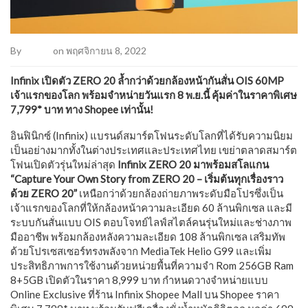
By
Admin
on พฤศจิกายน 8, 2022
Infinix เปิดตัว ZERO 20 ล้ำกว่าด้วยกล้องหน้ากันสั่น OIS 60MP
เจ้าแรกของโลก​ พร้อมจำหน่ายวันแรก 8 พ.ย.นี้ คุ้มค่าในราคาพิเศษ
7,799* บาท ทาง Shopee เท่านั้น!
อินฟินิกซ์ (Infinix) แบรนด์สมาร์ตโฟนระดับโลกที่ได้รับความนิยม
เป็นอย่างมากทั้งในต่างประเทศและประเทศไทย เขย่าตลาดสมาร์ต
โฟนเปิดตัวรุ่นใหม่ล่าสุด
Infinix ZERO 20 มาพร้อมสโลแกน
“Capture Your Own Story from ZERO 20 – เริ่มต้นทุกเรื่องราว
ด้วย ZERO 20”
เหนือกว่าด้วยกล้องถ่ายภาพระดับมือโปรซึ่งเป็น
เจ้าแรกของโลกที่ให้กล้องหน้าความละเอียด 60 ล้านพิกเซล และมี
ระบบกันสั่นแบบ OIS ตอบโจทย์ไลฟ์สไตล์คนรุ่นใหม่และช่างภาพ
มืออาชีพ พร้อมกล้องหลังความละเอียด 108 ล้านพิกเซล เสริมทัพ
ด้วยโปรเซสเซอร์ทรงพลังจาก MediaTek Helio G99 และเพิ่ม
ประสิทธิภาพการใช้งานด้วยหน่วยพื้นที่ความจำ Rom 256GB Ram
8+5GB เปิดตัวในราคา 8,999 บาท กำหนดวางจำหน่ายแบบ
Online Exclusive ที่ร้าน Infinix Shopee Mall บน Shopee ราคา