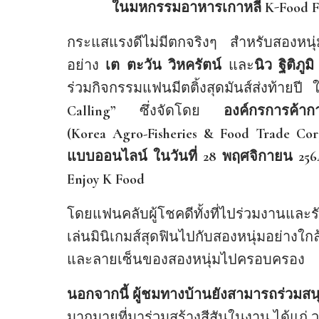
ในมหกรรมอาหารเกาหลี
K-Food Fa
กระแสแรงดีไม่มีตกจริงๆ สำหรับสองหนุ่มคู
อย่าง
เต ตะวัน วิหครัตน์
และ
นิว ฐิติภู
ร่วมกิจกรรมแฟนมีตติ้งสุดมันส์ส่งท้ายป
Calling”
ซึ่งจัดโดย
องค์กรการค้า
(
Korea Agro-Fisheries & Food Trade Cor
แบบออนไลน์ ในวันที่
28 พฤศจิกายน 2564
Enjoy K Food
โดยแฟนคลับผู้โชคดีทั้งที่ไปร่วมงานและ
เล่นมินิเกมส์สุดฟินไปกับสองหนุ่มอย่างใกล
และลายเซ็นของสองหนุ่มไปครอบครอง
นอกจากนี้ ผู้ชมทางบ้านยังสามารถร่วมสน
มากมายที่มาร่วมสร้างสีสันในงาน ได้แก่ ว