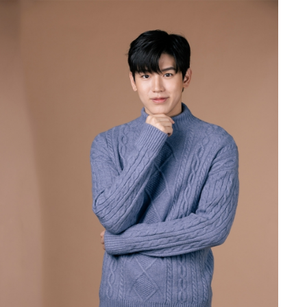
เปิดแล้ว “โรงแรมทริปเปิ้ลวาย”
แบรนด์โลคอล…
“สหพัฒน์แอดมิชชั่น” ครั้งที่ 22
จัดทัพติวเตอร์ระดับประเทศ
ม.รังสิตร่วมมือกับสมาคมกีฬาขี่
ม้าแห่งประเทศไทย …
R2M Power Girls ส่งสองนักแข่
สาว ตะลุย FIM ASIA CUP OF
ROAD RACING…