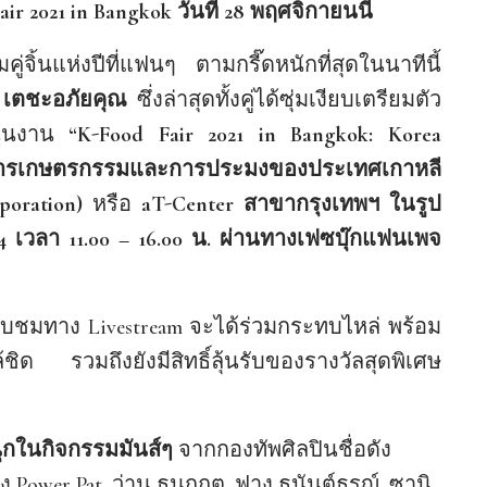
ir 2021 in Bangkok วันที่ 28 พฤศจิกายนนี้
่จิ้นแห่งปีที่แฟนๆ ตามกรี๊ดหนักที่สุดในนาทีนี้
มิ เตชะอภัยคุณ
ซึ่งล่าสุดทั้งคู่ได้ซุ่มเงียบเตรียมตัว
ี ในงาน
“
K-Food Fair 2021 in Bangkok: Korea
การเกษตรกรรมและการประมงของประเทศเกาหลี
poration)
หรือ
aT-Center สาขากรุงเทพฯ
ในรูป
 เวลา 11.00 – 16.00 น. ผ่านทางเฟซบุ๊กแฟนเพจ
รับชมทาง Livestream จะได้ร่วมกระทบไหล่ พร้อม
้ชิด รวมถึงยังมีสิทธิ์ลุ้นรับของรางวัลสุดพิเศษ
ุกในกิจกรรมมันส์ๆ
จากกองทัพศิลปินชื่อดัง
ง Power Pat, ว่าน ธนกฤต, ฟาง ธนันต์ธรญ์, ซานิ