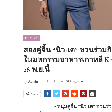
PR NEWS
สองคู่จิ้น “นิว-เต” ชวนร่
ในมหกรรมอาหารเกาหลี K-Food
28 พ.ย.นี้
Last Updated
พ.ย. 25, 2021
By
Admin
Share
2 หนุ่มคู่จิ้น “นิว-เต” ชว