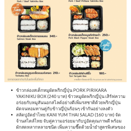
ข้าวกล่องสเต็กหมูผัดพริกญี่ปุ่น PORK PIRIKARA
YAKINIKU BOX (240 บาท) ข้าวหมูผัดพริกญี่ปุ่น เสิร์ฟความ
อร่อยกับหมูสันนอกสไลด์อย่างดีเพิ่มรสชาติด้วยพริกญี่ปุ่น
ผัดจนหอมทานคู่กับข้าวญี่ปุ่นร้อนๆ เข้ากันอย่างลงตัว
สลัดปูอัดยำไทย KANI YUM THAI SALAD (160 บาท) จัด
จ้านสไตล์ไทย จับคู่ความอร่อยมากับปูอัดคุณภาพดี พร้อม
ผักสดหลากหลายชนิด เพิ่มความซี๊ดด้วยน้ำยำสูตรพิเศษของ