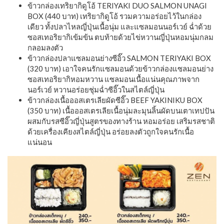
ข้าวกล่องเทริยากิดูโอ้ TERIYAKI DUO SALMON UNAGI
BOX (440 บาท) เทริยากิดูโอ้ รวมความอร่อยไว้ในกล่อง
เดียว ทั้งปลาไหลญี่ปุ่นเนื้อนุ่ม และแซลมอนนอร์เวย์ ฉ่ำด้วย
ซอสเทอริยากิเข้มข้น ตบท้ายด้วยไข่หวานญี่ปุ่นหอมนุ่มกลม
กลอมลงตัว
ข้าวกล่องปลาแซลมอนย่างซีอิ๊ว SALMON TERIYAKI BOX
(320 บาท) เอาใจคนรักแซลมอนด้วยข้าวกล่องแซลมอนย่าง
ซอสเทอริยากิหอมหวาน แซลมอนเนื้อแน่นคุณภาพจาก
นอร์เวย์ หวานอร่อยชุ่มฉ่ำซีอิ๊วในสไตล์ญี่ปุ่น
ข้าวกล่องเนื้อออสเตรเลียผัดซีอิ๊ว BEEF YAKINIKU BOX
(350 บาท) เนื้อออสเตรเลียเนื้อนุ่มละมุนลิ้นผัดบนเตาเทปปัน
ผสมกับรสซีอิ๊วญี่ปุ่นสูตรของทางร้าน หอมอร่อย เสริมรสชาติ
ด้วยเครื่องเคียงสไตล์ญี่ปุ่น อร่อยลงตัวถูกใจคนรักเนื้อ
แน่นอน