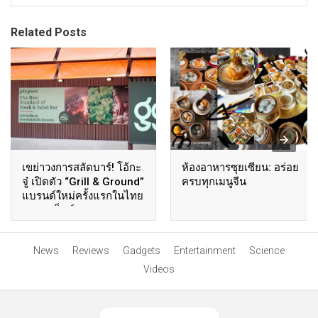
Related Posts
เขย่าวงการสลัดบาร์! โอ้กะ
ห้องอาหารซุยเซียน: อร่อย
จู๋ เปิดตัว “Grill & Ground”
ครบทุกเมนูจีน
แบรนด์ใหม่ครั้งแรกในไทย
ชูคอนเซ็ปต์ Steak &
Salad Bar รูปแบบใหม่
Unlimited Freshness,
News
Reviews
Gadgets
Entertainment
Science
Your Way ตอบโจทย์ยุค
คุ้มค่า-พรีเมียม-
Videos
ประสบการณ์ต้องได้ครบ
View Desktop Version