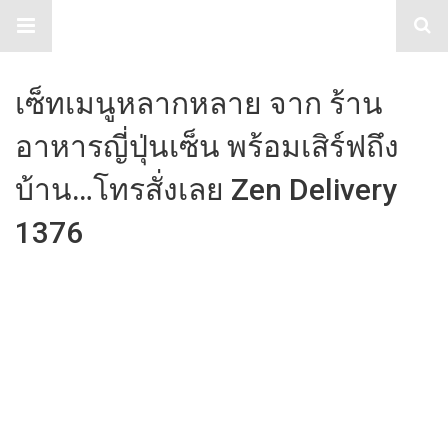
TabloidHub
เซ็ทเมนูหลากหลาย​ จาก ร้าน
อาหารญี่ปุ่นเซ็น​ พร้อมเสิร์ฟ​ถึง​
บ้าน…โทร​สั่ง​เลย​ Zen Delivery
1376