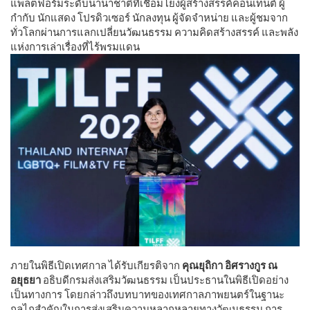
แพลตฟอร์มระดับนานาชาติที่เชื่อมโยงผู้สร้างสรรค์คอนเทนต์ ผู้
กำกับ นักแสดง โปรดิวเซอร์ นักลงทุน ผู้จัดจำหน่าย และผู้ชมจาก
ทั่วโลกผ่านการแลกเปลี่ยนวัฒนธรรม ความคิดสร้างสรรค์ และพลัง
แห่งการเล่าเรื่องที่ไร้พรมแดน
​ภายในพิธีเปิดเทศกาล ได้รับเกียรติจาก
คุณยุถิกา อิศรางกูร ณ
อยุธยา
อธิบดีกรมส่งเสริมวัฒนธรรม เป็นประธานในพิธีเปิดอย่าง
เป็นทางการ โดยกล่าวถึงบทบาทของเทศกาลภาพยนตร์ในฐานะ
กลไกสำคัญในการส่งเสริมความหลากหลายทางวัฒนธรรม การ