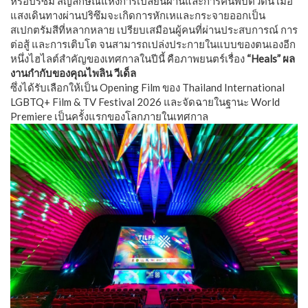
หรือปริซึม สัญลักษณ์แห่งการเปลี่ยนผ่านและการค้นพบตัวตน เมื่อ
แสงเดินทางผ่านปริซึมจะเกิดการหักเหและกระจายออกเป็น
สเปกตรัมสีที่หลากหลาย เปรียบเสมือนผู้คนที่ผ่านประสบการณ์ การ
ต่อสู้ และการเติบโต จนสามารถเปล่งประกายในแบบของตนเองอีก
หนึ่งไฮไลต์สำคัญของเทศกาลในปีนี้ คือภาพยนตร์เรื่อง
“Heals” ผล
งานกำกับของคุณไพลิน วีเด็ล
ซึ่งได้รับเลือกให้เป็น Opening Film ของ Thailand International
LGBTQ+ Film & TV Festival 2026 และจัดฉายในฐานะ World
Premiere เป็นครั้งแรกของโลกภายในเทศกาล