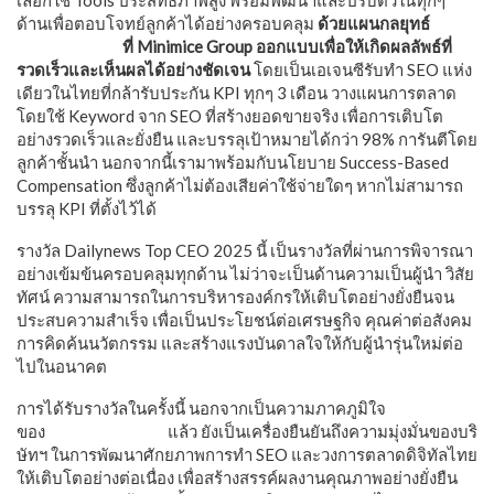
เลือกใช้ Tools ประสิทธิภาพสูง พร้อมพัฒนาและปรับตัวในทุกๆ
ด้านเพื่อตอบโจทย์ลูกค้าได้อย่างครอบคลุม
ด้วยแผนกลยุทธ์
SEO
Blitz Strategy
ที่ Minimice Group ออกแบบเพื่อให้เกิดผลลัพธ์ที่
รวดเร็วและเห็นผลได้อย่างชัดเจน
โดยเป็นเอเจนซีรับทำ SEO แห่ง
เดียวในไทยที่กล้ารับประกัน KPI ทุกๆ 3 เดือน วางแผนการตลาด
โดยใช้ Keyword จาก SEO ที่สร้างยอดขายจริง เพื่อการเติบโต
อย่างรวดเร็วและยั่งยืน และบรรลุเป้าหมายได้กว่า 98% การันตีโดย
ลูกค้าชั้นนำ นอกจากนี้เรามาพร้อมกับนโยบาย Success-Based
Compensation ซึ่งลูกค้าไม่ต้องเสียค่าใช้จ่ายใดๆ หากไม่สามารถ
บรรลุ KPI ที่ตั้งไว้ได้
รางวัล Dailynews Top CEO 2025 นี้ เป็นรางวัลที่ผ่านการพิจารณา
อย่างเข้มข้นครอบคลุมทุกด้าน ไม่ว่าจะเป็นด้านความเป็นผู้นำ วิสัย
ทัศน์ ความสามารถในการบริหารองค์กรให้เติบโตอย่างยั่งยืนจน
ประสบความสำเร็จ เพื่อเป็นประโยชน์ต่อเศรษฐกิจ คุณค่าต่อสังคม
การคิดค้นนวัตกรรม และสร้างแรงบันดาลใจให้กับผู้นำรุ่นใหม่ต่อ
ไปในอนาคต
การได้รับรางวัลในครั้งนี้ นอกจากเป็นความภาคภูมิใจ
ของ
Minimice Group
แล้ว ยังเป็นเครื่องยืนยันถึงความมุ่งมั่นของบริ
ษัทฯ ในการพัฒนาศักยภาพการทำ SEO และวงการตลาดดิจิทัลไทย
ให้เติบโตอย่างต่อเนื่อง เพื่อสร้างสรรค์ผลงานคุณภาพอย่างยั่งยืน