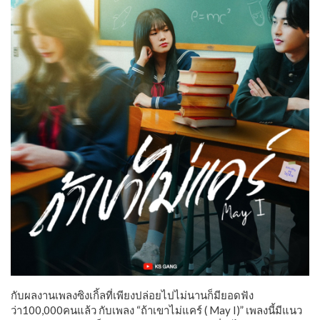
กับผลงานเพลงซิงเกิ้ลที่เพียงปล่อยไปไม่นานก็มียอดฟัง
ว่า100,000คนแล้ว กับเพลง “ถ้าเขาไม่แคร์ ( May I)” เพลงนี้มีแนว