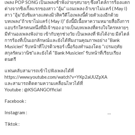
เพลง POP SONG เป็นเพลงช้าฟังง่ายๆสบายๆ ซึ่งสไตล์การร้องแตก
ต่างจากซิงเกิ้ลแรกของสาว “อุ้ม” แถมเพลง ถ้าเขาไม่แคร์ ( May I)
สาว “อุ้ม”ยังชิมลางแสดงมิวสิควีดีโอเพลงนี้ด้วยตัวเองอีกด้วย
บทเพลง“ถ้าเขาไม่แคร์ ( May I)” ยังนี้มีเนื้อหาความหมายสื่อถึงการ
แอบรักใครคนหนึ่งที่มีเจ้าของ อาจเป็นบทเพลงที่ตรงใจใครหลายๆ
มีทำนองเพลงฟังง่าย เข้ากับทุกช่วงวัย เป็นเพลงที่ ฟังได้ง่าย มีสไตล์
การร้องที่เป็นเอกลักษณ์และยังได้ทีมงานคุณภาพอย่าง “Bank
Musicien” รับหน้าที่โปรดิวเซอร์ เนื้อร้องทำนองโดย “เปรมฤทัย
สกุลรัตนวานิช”และยังได้ “Bank Musicien” รับหน้าที่เรียบเรียง
ดนตรี
แฟนคลับสามารถเข้าไปฟังเพลงได้ที่
https://www.youtube.com/watch?v=YKp2aUUZpXA
และสามารถติดตามความเคลื่อนไหวได้ที่
Youtube : @KSGANGOfficial
Facebook :
https://www.facebook.com/KsgangOfficial
Instagram :
https://www.instagram.com/ksgang.offi
…
Tiktok :
https://www.tiktok.com/@ks.gang