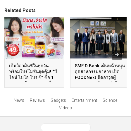
Related Posts
เติมวิตามินซีในทุกวัน
SME D Bank เดินหน้าหนุน
พร้อมโปรโมชั่นสุดคุ้ม! “บี
อุตสาหกรรมอาหาร เปิด
ไชน์ ไบโอ โปร ซี” ซื้อ 1
FOODNext ติดอาวุธผู้
แถม 1 เพียง 49 บาท ที่เซ
ประกอบการไทยแข่งขัน
เว่น อีเลฟเว่น ถึง 23 ส.ค. นี้
เวทีโลก
News
Reviews
Gadgets
Entertainment
Science
Videos
View Desktop Version