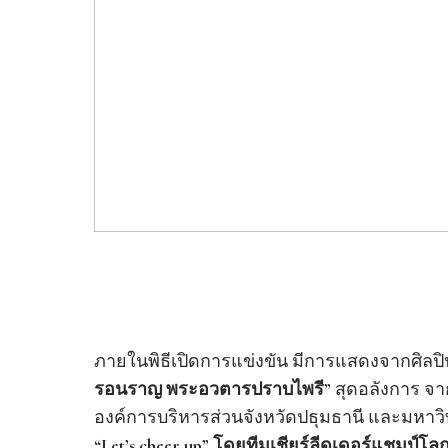
ภายในพิธีเปิดการแข่งขัน มีการแสดงจากศิลปินช
รอนราญ พระอวตารปราบไพรี”
สุดอลังการ จา
องค์การบริหารส่วนจังหวัดปธุมธานี และมหาว
“Let’s cheer up” โดยทีมเชียร์ลีดเดอร์แชมป์โ