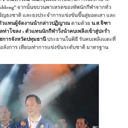
akhlong
” จากนั้นขบวนพาเหรดของทัพนักกีฬาจากทั่ว
รเชิญธงชาติ และธงประจำการแข่งขันขึ้นสู่ยอดเสา และ
อตัวแทนผู้จัดงานนำกล่าวปฏิญาณ
ตามด้วย
น.ส.จิฑา
าลท่าโขลง 1 ตัวแทนนักกีฬาวิ่งนำคบเพลิงเข้าสู่ปะรำ
าชการจังหวัดปทุมธานี
ประธานในพิธี รับคบเพลิงแตะที่
ญ่ อลังการ เทียบเท่าการแข่งขันระดับชาติ มาตรฐาน