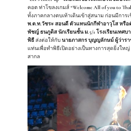
คอต ท่าโขลงเกมส์
“Welcome All of you to Th
ทั้งภาคกลางตบเท้าเดินเข้าสู่สนาม ก่อนมีกา
พ.ต.ท.วัชระ สอนดี ตัวแทนนักกีฬาอาวุโส หรื
พัชญ์ ธนภูดิส นักเรียนชั้น ม.5/1 โรงเรียนเทศบ
พิธี
ส่งต่อให้กับ
นายภาสกร บุญญลักษม์ ผู้ว่าร
แท่นเพื่อทำพิธีเปิดอย่างเป็นทางการสุดยิ่งให
สากล