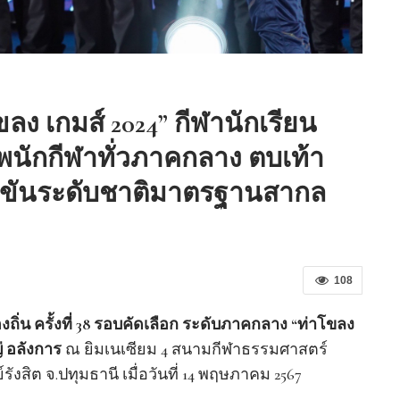
“เคี่ยนหงวน” แต่งตั้ง ซีบีอาร์อี
ประเทศไทย…
ลง เกมส์ 2024” กีฬานักเรียน
! ทัพนักกีฬาทั่วภาคกลาง ตบเท้า
ข่งขันระดับชาติมาตรฐานสากล
108
ิ่น ครั้งที่ 38 รอบคัดเลือก ระดับภาคกลาง “ท่าโขลง
ญ่ อลังการ
ณ ยิมเนเซียม 4 สนามกีฬาธรรมศาสตร์
งสิต จ.ปทุมธานี เมื่อวันที่ 14 พฤษภาคม 2567