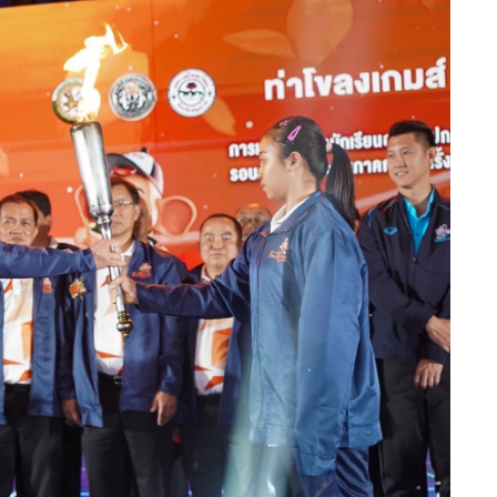
เปิดแล้ว “โรงแรมทริปเปิ้ลวาย”
แบรนด์โลคอล…
“สหพัฒน์แอดมิชชั่น” ครั้งที่ 22
จัดทัพติวเตอร์ระดับประเทศ
ม.รังสิตร่วมมือกับสมาคมกีฬาขี่
ม้าแห่งประเทศไทย …
R2M Power Girls ส่งสองนักแข่
สาว ตะลุย FIM ASIA CUP OF
ROAD RACING…