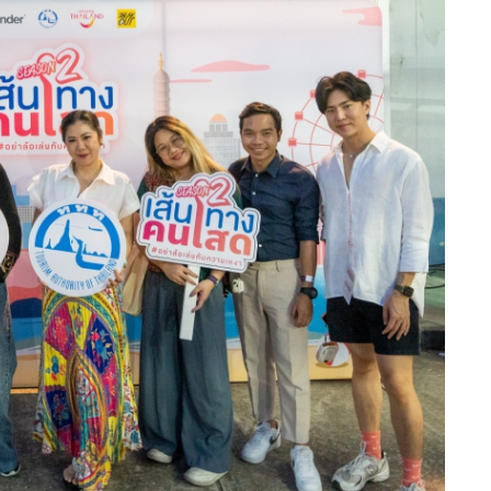
เปิดแล้ว “โรงแรมทริปเปิ้ลวาย”
แบรนด์โลคอล…
“สหพัฒน์แอดมิชชั่น” ครั้งที่ 22
จัดทัพติวเตอร์ระดับประเทศ
ม.รังสิตร่วมมือกับสมาคมกีฬาขี่
ม้าแห่งประเทศไทย …
R2M Power Girls ส่งสองนักแข่
สาว ตะลุย FIM ASIA CUP OF
ROAD RACING…