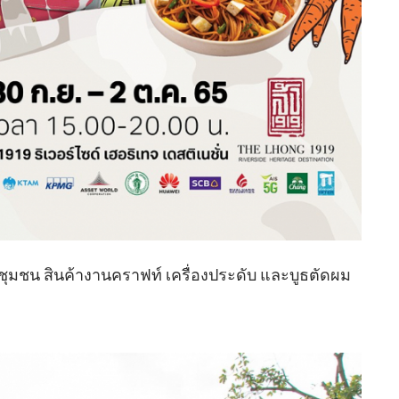
มชน สินค้างานคราฟท์ เครื่องประดับ และบูธตัดผม