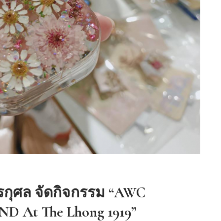
“เคี่ยนหงวน” แต่งตั้ง ซีบีอาร์อี
ประเทศไทย…
การกุศล จัดกิจกรรม “AWC
At The Lhong 1919”