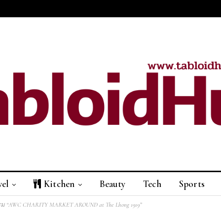
vel
Kitchen
Beauty
Tech
Sports
กรรม “AWC CHARITY MARKET AROUND at The Lhong 1919”