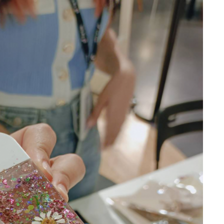
เปิดแล้ว “โรงแรมทริปเปิ้ลวาย”
แบรนด์โลคอล…
“สหพัฒน์แอดมิชชั่น” ครั้งที่ 22
จัดทัพติวเตอร์ระดับประเทศ
ม.รังสิตร่วมมือกับสมาคมกีฬาขี่
ม้าแห่งประเทศไทย …
R2M Power Girls ส่งสองนักแข่
สาว ตะลุย FIM ASIA CUP OF
ROAD RACING…