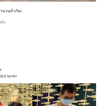
จำนวนจำกัด)
2565
น
ช้อป นะคะ