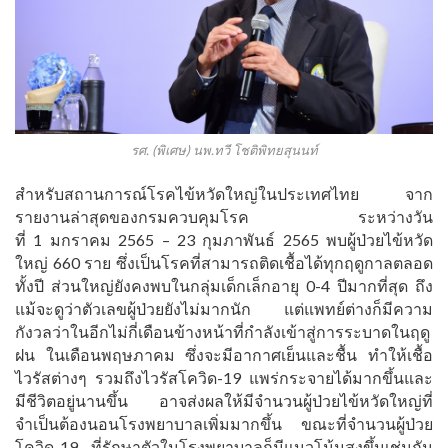
รศ. (พิเศษ) นพ.ทวี โชติพิทยสุนนท์
สำหรับสถานการณ์โรคไข้หวัดใหญ่ในประเทศไทย จาก
รายงานล่าสุดของกรมควบคุมโรค ระหว่างวัน
ที่ 1 มกราคม 2565 – 23 กุมภาพันธ์ 2565 พบผู้ป่วยไข้หวัด
ใหญ่ 660 ราย ซึ่งเป็นโรคที่สามารถติดเชื้อได้ทุกฤดูกาลตลอด
ทั้งปี ส่วนใหญ่ยังคงพบในกลุ่มเด็กเล็กอายุ 0-4 ปีมากที่สุด ถึง
แม้จะดูว่าตัวเลขผู้ป่วยยังไม่มากนัก แต่แพทย์ต่างก็มีความ
กังวลว่าในอีกไม่กี่เดือนข้างหน้าที่กำลังเข้าสู่การระบาดในฤดู
ฝน ในเดือนพฤษภาคม ซึ่งจะมีอากาศเย็นและชื้น ทำให้เชื้อ
ไวรัสต่างๆ รวมถึงไวรัสโควิด-19 แพร่กระจายได้มากขึ้นและ
มีชีวิตอยู่นานขึ้น อาจส่งผลให้มีจำนวนผู้ป่วยไข้หวัดใหญ่ที่
จำเป็นต้องนอนโรงพยาบาลเพิ่มมากขึ้น ขณะที่จำนวนผู้ป่วย
โควิด-19 ที่รักษาตัวในโรงพยาบาลก็มีแนวโน้มสูงขึ้นเช่นกัน