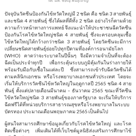
รศ. นพ. ชิษณุ พันธุ์เจริญ
ปัจจุบันวัคซีนป้องกันไข้หวัดใหญ่มี 2 ชนิด คือ ชนิด 3 สายพันธุ์
และชนิด 4 สายพันธุ์ ซึ่งได้ผลที่ดีทั้ง 2 ชนิด อย่างไรก็ตามด้วย
ความก้าวหน้าทางการแพทย์ จึงแนะนำให้ประชาชนฉีดวัคซีน
ป้องกันโรคไข้หวัดใหญ่ชนิด 4 สายพันธุ์ ซึ่งจะครอบคลุมเชื้อ
ไข้หวัดใหญ่ได้กว้างกว่าชนิด 3 สายพันธุ์ โดยวัคซีนจะมีการ
เปลี่ยนชนิดสายพันธุ์ย่อยไปทุกปีตามที่องค์การอนามัยโลก
(WHO) คาดว่าจะระบาดในปีนั้นๆ จึงมีความจำเป็นที่จะต้อง
ฉีดเป็นประจำทุกปี เพื่อกระตุ้นระบบภูมิคุ้มกันในร่างกายให้
พร้อมรับมือกับเชื้อในแต่ละปี ซึ่งสามารถเข้ารับฉีดวัคซีนได้
ตามคลินิกเอกชน หรือโรงพยาบาลเอกชนทั่วประเทศ โดยจะ
เริ่มให้บริการวัคซีนไข้หวัดใหญ่ในฤดูกาลปี 2565 ชนิด 4 สาย
พันธุ์ ตั้งแต่ปลายเดือนมีนาคม – ธันวาคม 2565 ขณะที่วัคซีน
ไข้หวัดใหญ่ชนิด 3 สายพันธุ์ของภาครัฐบาล จะเริ่มให้บริการ
ฉีดฟรีได้ที่หน่วยบริการสาธารณสุขหรือโรงพยาบาลในระบบ
บัตรทอง ประมาณเดือนพฤษภาคม 2565 เป็นต้นไป
ผู้สนใจสามารถศึกษาข้อมูลเกี่ยวกับโรคไข้หวัดใหญ่ และโรค
ติดเชื้อต่างๆ เพิ่มเติมได้ที่เว็บไซต์มูลนิธิส่งเสริมการศึกษาไข้