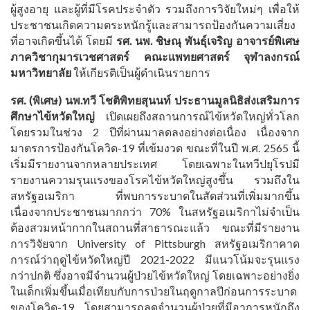
ผู้สูงอายุ และผู้ที่มีโรคประจำตัว รวมถึงการวิจัยใหม่ๆ เพื่อให้
ประชาชนเกิดความตระหนักรู้และสามารถป้องกันความเสี่ยง
ที่อาจเกิดขึ้นได้ โดยมี
รศ. นพ. ชิษณุ พันธุ์เจริญ อาจารย์พิเศษ
ภาควิชากุมารเวชศาสตร์ คณะแพทยศาสตร์ จุฬาลงกรณ์
มหาวิทยาลัย
ให้เกียรติเป็นผู้ดำเนินรายการ
รศ. (พิเศษ) นพ.ทวี โชติพิทยสุนนท์ ประธานมูลนิธิส่งเสริมการ
ศึกษาไข้หวัดใหญ่
เปิดเผยถึงสถานการณ์ไข้หวัดใหญ่ทั่วโลก
โดยรวมในช่วง 2 ปีที่ผ่านมาลดลงอย่างต่อเนื่อง เนื่องจาก
มาตรการป้องกันโควิด-19 ที่เข้มงวด ขณะที่ในปี พ.ศ. 2565 นี้
เริ่มมีรายงานจากหลายประเทศ โดยเฉพาะในทวีปยุโรปมี
รายงานความรุนแรงของโรคไข้หวัดใหญ่สูงขึ้น รวมถึงใน
สหรัฐอเมริกา ที่พบการระบาดในสัดส่วนที่เพิ่มมากขึ้น
เนื่องจากประชาชนมากกว่า 70% ในสหรัฐอเมริกาไม่จำเป็น
ต้องสวมหน้ากากในสถานที่สาธารณะแล้ว ขณะที่มีรายงาน
การวิจัยจาก University of Pittsburgh สหรัฐอเมริกาคาด
การณ์ว่าฤดูไข้หวัดใหญ่ปี 2021-2022 มีแนวโน้มจะรุนแรง
กว่าปกติ ซึ่งอาจมีจำนวนผู้ป่วยไข้หวัดใหญ่ โดยเฉพาะอย่างยิ่ง
ในเด็กเพิ่มขึ้นเมื่อเทียบกับการป่วยในฤดูกาลปีก่อนการระบาด
ของโควิด-19 โดยสามารถลดจำนวนผู้ป่วยที่มีอาการหนักถึง