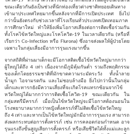
ขณะเดียวกันยังเป็นช่วงที่นักท่องเที่ยวต่างชาติทยอยเดินทาง
เข้ามาประเทศไทยมากขึ้นหลังจากที่มีการเปิดประเทศ ยิ่งไป
กว่านั้นยังตรงกับช่วงเวลาที่โรงเรียนทั่วประเทศเปิดเทอมภาค
การศึกษาใหม่ ทำให้ยิ่งเพิ่มโอกาสเสี่ยงต่อการติดเชื้อร่วมกัน
ทั้งโรคไข้หวัดใหญ่และโรคโควิด-19 ในเวลาเดียวกัน (หรือที่
เรียกว่า Co-Infection หรือ Flurona) ซึ่งอาจส่งผลให้ผู้ป่วยโดย
เฉพาะในกลุ่มเสี่ยงมีอาการรุนแรงมากขึ้น
จากสถิติที่ผ่านมาเด็กจะมีโอกาสติดเชื้อไข้หวัดใหญ่มากกว่า
ผู้ใหญ่ได้ถึง 4 เท่า เนื่องจากมีภูมิคุ้มกันต่ำ รวมถึงพฤติกรรม
ของเด็กโดยธรรมชาติที่มักขาดความระมัดระวัง ทั้งน้ำลาย
น้ำมูก ไอจามรดกัน และไม่ชอบล้างมือ ยิ่งไปกว่านั้นในกลุ่ม
เด็กและทารกยังมีความเสี่ยงที่จะเกิดโรคแทรกซ้อนจากไข้
หวัดใหญ่ได้มากกว่าการติดเชื้อโควิด-19 ขณะเดียวกัน ใน
กลุ่มสตรีมีครรภ์ เมื่อเป็นไข้หวัดใหญ่จะมีโอกาสต้องนอนใน
โรงพยาบาลมากกว่าหญิงตั้งครรภ์ที่ไม่ติดเชื้อไข้หวัดใหญ
ถึง 4 เท่า และหากเป็นไข้หวัดใหญ่มักมีอาการรุนแรง สามารถ
ส่งผลกระทบต่อการตั้งครรภ์ เช่น การคลอดก่อนกำหนด อาจ
รุนแรงถึงขั้นสูญเสียการตั้งครรภ์ หรือเสียชีวิตได้ทั้งแม่และลูก