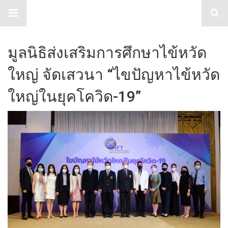
TabloidHub
มูลนิธิส่งเสริมการศึกษาไข้หวัด
ใหญ่ จัดเสวนา “ไขปัญหาไข้หวัด
ใหญ่ในยุคโควิด-19”