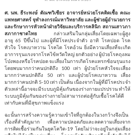
ศ. นพ. ธีระพงษ์ ตัณฑวิเชียร อาจารย์หน่วยโรคติดเชื้อ คณะ
แพทยศาสตร์ จุฬาลงกรณ์มหาวิทยาลัย และผู้ช่วยผู้อำนวยการ
และรักษาการหัวหน้าฝ่ายวิจัยและบริการคลินิก สถานเสาวภา
สภากาชาดไทย
กล่าวเสริมในกลุ่มเสี่ยงโดยเฉพาะผู้สูง
อายุ 65 ปีขึ้นไป และผู้ที่มีโรคประจำตัว อาทิ โรคปอด โรค
หัวใจ โรคเบาหวาน โรคไต โรคอ้วน ยิ่งมีความเสี่ยงที่จะเกิด
อาการรุนแรงจากโรคไข้หวัดใหญ่ ยกตัวอย่าง ผู้ป่วยโรคถุงลม
โป่งพองหรือโรคปอด จะเสี่ยงในการเกิดโรคแทรกซ้อนรุนแรง
โดยพบมากกว่าคนปกติถึง 100 เท่า ผู้ป่วยโรคหัวใจจะเสี่ยง
มากกว่าคนปกติถึง 50 เท่า และผู้ป่วยโรคเบาหวาน เสี่ยง
มากกว่าคนปกติ 5-10 เท่า เป็นต้น เนื่องจากในผู้ที่มีโรคประจำ
ตัวเหล่านี้อาจจะมีระบบภูมิคุ้มกันของร่างกายแปรปรวน ทำให้
ระบบภูมิคุ้มกันของร่างกายไม่สามารถต่อสู้กับเชื้อโรคได้ดี
เท่ากับคนที่มีสุขภาพแข็งแรง
ฉะนั้นการสร้างความรู้ความเข้าใจที่ถูกต้องในวงกว้างจึงเป็น
เรื่องที่สำคัญมาก เพื่อความปลอดภัยและลดความเสี่ยงจาก
การติดเชื้อร่วมกันในยุคโควิด-19 โดยไม่ว่าจะอยู่ในกลุ่มเสี่ยง