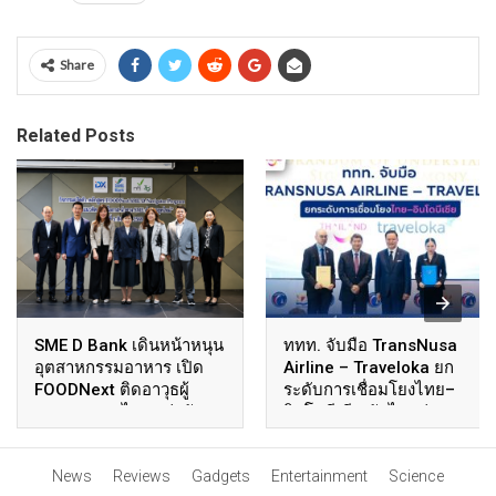
Share
Related Posts
SME D Bank เดินหน้าหนุน
ททท. จับมือ TransNusa
อุตสาหกรรมอาหาร เปิด
Airline – Traveloka ยก
FOODNext ติดอาวุธผู้
ระดับการเชื่อมโยงไทย–
ประกอบการไทยแข่งขัน
อินโดนีเซีย ดันไทยสู่จุด
เวทีโลก
หมายปลายทางคุณภาพ
เชื่อม Asean Tourism
News
Reviews
Gadgets
Entertainment
Science
และ Muslim-Friendly