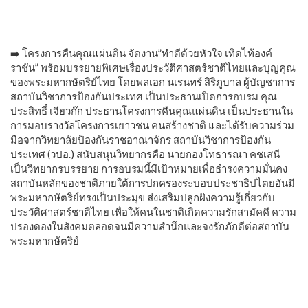
➡️ โครงการคืนคุณแผ่นดิน จัดงาน”ทำดีด้วยหัวใจ เทิดไท้องค์
ราชัน” พร้อมบรรยายพิเศษเรื่องประวัติศาสตร์ชาติไทยและบุญคุณ
ของพระมหากษัตริย์ไทย โดยพลเอก นเรนทร์ สิริภูบาล ผู้บัญชาการ
สถาบันวิชาการป้องกันประเทศ เป็นประธานเปิดการอบรม คุณ
ประสิทธิ์ เจียวก๊ก ประธานโครงการคืนคุณแผ่นดิน เป็นประธานใน
การมอบรางวัลโครงการเยาวชน คนสร้างชาติ และได้รับความร่วม
มือจากวิทยาลัยป้องกันราชอาณาจักร สถาบันวิชาการป้องกัน
ประเทศ (วปอ.) สนับสนุนวิทยากรคือ นายกองโทธารณา คชเสนี
เป็นวิทยากรบรรยาย การอบรมนี้มีเป้าหมายเพื่อธำรงความมั่นคง
สถาบันหลักของชาติภายใต้การปกครองระบอบประชาธิปไตยอันมี
พระมหากษัตริย์ทรงเป็นประมุข ส่งเสริมปลูกฝังความรู้เกี่ยวกับ
ประวัติศาสตร์ชาติไทย เพื่อให้คนในชาติเกิดความรักสามัคคี ความ
ปรองดองในสังคมตลอดจนมีความสำนึกและจงรักภักดีต่อสถาบัน
พระมหากษัตริย์