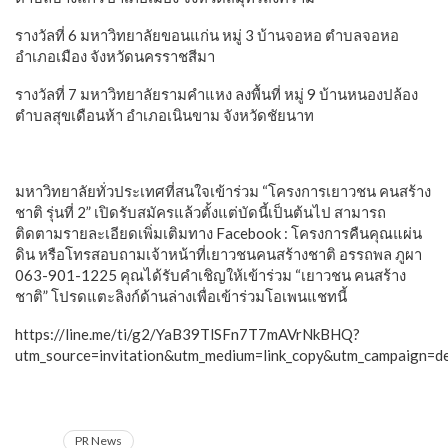
รางวัลที่ 6 มหาวิทยาลัยขอนแก่น หมู่ 3 บ้านจอหอ ตำบลจอหอ
อำเภอเมือง จังหวัดนครราชสีมา
รางวัลที่ 7 มหาวิทยาลัยรามคำแหง ลงพื้นที่ หมู่ 9 บ้านหนองปล้อง
ตำบลสุขเดือนห้า อำเภอเนินขาม จังหวัดชัยนาท
มหาวิทยาลัยทั่วประเทศที่สนใจเข้าร่วม “โครงการเยาวชน คนสร้าง
ชาติ รุ่นที่ 2” เปิดรับสมัครแล้วตั้งแต่บัดนี้เป็นต้นไป สามารถ
ติดตามรายละเอียดเพิ่มเติมทาง Facebook : โครงการคืนคุณแผ่น
ดิน หรือโทรสอบถามเจ้าหน้าที่เยาวชนคนสร้างชาติ อรรถพล ภูผา
063-901-1225 คุณได้รับคำเชิญให้เข้าร่วม “เยาวชน คนสร้าง
ชาติ” โปรดแตะลิงก์ด้านล่างเพื่อเข้าร่วมโอเพนแชทนี้
https://line.me/ti/g2/YaB39TlSFn7T7mAVrNkBHQ?
utm_source=invitation&utm_medium=link_copy&utm_campaign=de
PR News