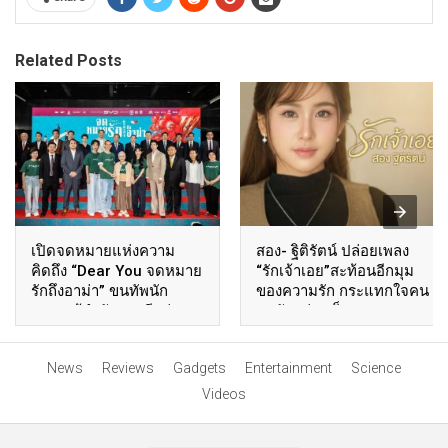
Related Posts
เปิดจดหมายแห่งความ
สอง- ฐิติรัตน์ ปล่อยเพลง
คิดถึง “Dear You จดหมาย
“รักเจ้าเอย”สะท้อนอีกมุม
รักถึงอาม่า” ขนทัพนัก
ของความรัก กระแทกใจคน
แสดง-ผู้กำกับชาวจีนร่วม
อกหักอย่างเต็มๆ
เดินพรมแดง ตอกย้ำกระแส
ความประทับใจส่งตรงถึง
News
Reviews
Gadgets
Entertainment
Science
แฟนหนังชาวไทย พร้อมให้
สัมผัสปรากฏการณ์สุด
Videos
ซาบซึ้ง 6 สิงหาคมนี้ ในโรง
ภาพยนตร์ทั่วประเทศ