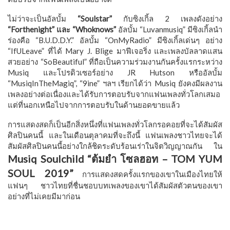
ไม่ว่าจะเป็นอัลบั้ม
“Soulstar”
กับซิงเกิ้ล 2 เพลงดังอย่าง
“Forthenight” และ “Whoknows”
อัลบั้ม “Luvanmusiq” มีซิงเกิ้ลนำ
ร่องคือ “B.U.D.D.Y.” อัลบั้ม “OnMyRadio” มีซิงเกิ้ลเด่นๆ อย่าง
“IfULeave” ที่ได้ Mary J. Blige มาฟีเจอริ่ง และเพลงบัลลาดแสน
สวยอย่าง “SoBeautiful” ที่ถือเป็นความร่วมงานกันครั้งแรกระหว่าง
Musiq และโปรดิวเซอร์อย่าง JR Hutson หรืออัลบั้ม
“MusiqInTheMagiq”, “9ine” ฯลฯ เรียกได้ว่า Musiq ยังคงมีผลงาน
เพลงอย่างต่อเนื่องและได้รับการตอบรับจากแฟนเพลงทั่วโลกเสมอ
แต่ที่นอกเหนือไปจากการตอบรับในด้านยอดขายแล้ว
การแสดงสดก็เป็นอีกสิ่งหนึ่งที่แฟนเพลงทั่วโลกรอคอยที่จะได้สัมผัส
ศิลปินคนนี้ และในเดือนตุลาคมที่จะถึงนี้ แฟนเพลงชาวไทยจะได้
สัมผัสศิลปินคนนี้อย่างใกล้ชิดระดับร้อนเร่าในจิตวิญญาณกัน ใน
Musiq Soulchild “ต้มยำ โซลฮอท – TOM YUM
SOUL 2019”
การแสดงสดครั้งแรกของเขาในเมืองไทยให้
แฟนๆ ชาวไทยที่ชื่นชอบบทเพลงของเขาได้สัมผัสตัวตนของเขา
อย่างที่ไม่เคยมีมาก่อน