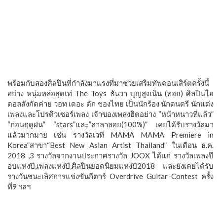
พร้อมกับสองศิลปินที่กำลังมาแรงที่มาช่วยเสริมทัพคอนเสิร์ตครั้งนี้
อย่าง หนุ่มหล่อสุดเท่ The Toys ธันวา บุญสูงเนิน (ทอย) ศิลปินไอ
ดอลสังกัดค่าย วอท เดอะ ดัก ของไทย เป็นนักร้อง นักดนตรี นักแต่ง
เพลงและโปรดิวเซอร์เพลง เจ้าของเพลงฮิตอย่าง “หน้าหนาวที่แล้ว”
“ก่อนฤดูฝน” “stars”และ”ลาลาลอย(100%)” เคยได้รับรางวัลมา
แล้วมากมาย เช่น รางวัลเวที MAMA MAMA Premiere in
Korea”สาขา“Best New Asian Artist Thailand” ในเดือน ธ.ค.
2018 ,3 รางวัลจากงานประกาศรางวัล JOOX ได้แก่ รางวัลเพลงป๊
อบแห่งปี,เพลงแห่งปี,ศิลปินยอดนิยมแห่งปี2018 และยังเคยได้รับ
รางวันชนะเลิศการแข่งขันกีตาร์ Overdrive Guitar Contest ครั้ง
ที่9 ฯลฯ