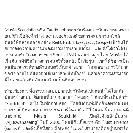
Musiq Soulchild หรือ Taalib Johnson นักร้องและนักแต่งเพลงชาว
อเมริกันชื่อดังที่สร้างผลงานของตัวเองด้วยการผสมผสานสไตล์
ดนตรีที่หลากหลาย อย่าง R&B, funk, blues, Jazz, Gospel เข้ากันได้
อย่างลงตัวกับผลงานเพลงมากมายหลายอัลบั้ม และถือได้ว่าได้รับ
การยอมรับในวงการเพลง Soul – R&B ค่อนข้างสูง โดย Musiq ได้
เริ่มต้นเวทีชีวิตในวงการดนตรีตั้งแต่ยังเป็นวัยรุ่น เขาได้ชื่อว่าเป็น
คนมีพรสวรรค์ทางด้านดนตรีเป็นอย่างมาก โดยเฉพาะการใช้ปาก
ของเขาจ่อไมค์แล้วทำเสียงจังหวะบีทบ๊อกซ์ แล้วเอาความสามารถ
นี้ไปลุยแสดงที่คลับดนตรีจนเป็นที่กล่าวขาน
หรือเพียงกระทั่งการเล่นแบบปากเปล่าให้คนแปลกหน้าได้โยกกัน
มันส์ๆข้างถนน ซึ่งเป็นที่มาของฉายา “Musiq ” ก่อนที่จะเติมคำว่า
“Soulchild” ลงไปในชื่อภายหลัง โดยศิลปินที่มีอิทธิพลทางดนตรี
ของเขาก็มีหลายคน อย่างเช่น มาร์วิน เกย์ สตีวี่ วันเดอร์ และ ดอนนี่
แฮธาเวย์ Musiq Soulchild เปิดตัวด้วยอัลบั้มแรก
“Aijuswanaseing” ในปี 2000 โดยมีซิงเกิ้ลแรก คือ “Just Friends
(Sunny)” และซิงเกิ้ลที่สอง คือเพลง “Love” สามารถติดอยู่บนชาร์ท