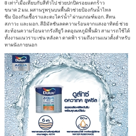
2
8
เท่า
เมื่อเทียบกับสีทั่วไป
ช่วยปกปิดรอยแตกร้าว
ขนาด
2
มม
.
ผสานรูพรุนบนพื้นผิวช่วยป้องกั
นน้ำไหล
3
ซึม
ป้องกันเชื้อราและตะไคร่น้ำ
ผ่านเกณฑ์มอก
.
สีทน
สภาวะ
และมอก
.
สีอิมัลชันลดความร้อนจากแสงอาทิ
ตย์
ช่วย
สะท้อนความร้อนจากรังสียูวี
ลดอุณหภูมิพื้นผิว
สามารถใช้ได้
ทั้งงานแนวราบ
เช่น
หลังคา
ดาดฟ้า
รวมถึงงานแนวตั้งสำหรับ
ทาผนั
งภายนอก