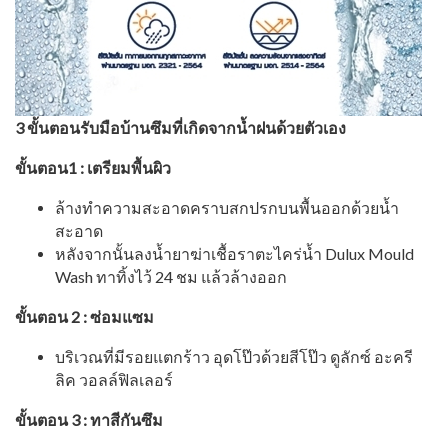
3
ขั้นตอนรับมือบ้านซึมที่เกิ
ดจากน้ำฝนด้วยตัวเอง
ขั้นตอน
1 :
เตรียมพื้นผิว
ล้างทำความสะอาดคราบสกปรกบนพื้
นออกด้วยน้ำ
สะอาด
หลังจากนั้นลงน้ำยาฆ่าเชื้
อราตะไคร่น้ำ
Dulux Mould
Wash
ทาทิ้งไว้
24
ชม
แล้วล้างออก
ขั้นตอน
2 :
ซ่อมแซม
บริเวณที่มีรอยแตกร้าว
อุดโป๊วด้วยสีโป๊ว
ดูลักซ์
อะครี
ลิค
วอลล์ฟิลเลอร์
ขั้นตอน
3 :
ทาสีกันซึม