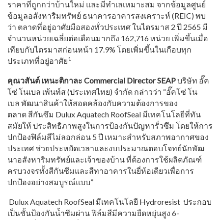
ราคาที่ถู
กกว่าบ้านใหม่
และมีทำเลเหมาะสม
จากข้อมูลศูนย์
ข้อมูลอสังหาริ
มทรัพย์
ธนาคารอาคารสงเคราะห์
(
REIC)
พบ
ว่า
ตลาดที่อยู่อาศัยมือสองทั่
วประเทศ
ในไตรมาส
2
ปี
2565
มี
จำนวนหน่วยเฉลี่ยต่อเดื
อนมากถึง
162
,
716
หน่วย
เพิ่มขึ้นเมื่อ
เทียบกับไตรมาสก่
อนหน้า
17.9%
โดยเพิ่มขึ้นในเกือบทุก
1
ประเภทที่
อยู่อาศัย
คุณวสันต์ เหนะติกาละ
Commercial Director SEAP
บริษัท
อั๊ค
โซ่
โนเบล
เพ้นท์ส
(
ประเทศไทย
)
จำกัด
กล่าวว่า
“
อั๊คโซ่
โน
เบล
พัฒนาสินค้าให้สอดคล้องกั
บความต้องการของ
ตลาด
สีกันซึม
Dulux Aquatech RoofSeal
มีเทคโนโลยีที่ทัน
สมัยให้
ประสิทธิภาพสูงในการป้องกันปั
ญหารั่วซึม
โดยให้การ
ปกป้องฟิล์มสีไม่ลอกล่
อน
5
ปี
เหมาะสำหรับสภาพอากาศของ
ประเทศ
ช่วยประหยั
ดเวลาและงบประมาณตอบโจทย์นักพั
ฒ
นาอสังหาริมทรัพย์และเจ้าของบ้
าน
ที่ต้องการใช้ผลิตภัณฑ์
ครบวงจรทั้งสีกันซึมและสี
ทาอาคารในยี่ห้อเดียวเพื่
อการ
ปกป้องอย่างสมบูรณ์แบบ
”
Dulux Aquatech RoofSeal
มีเทคโนโลยี
Hydroresist
ประกอบ
เป็นชั้นป้องกันน้ำซึมผ่
าน
ฟิล์มสีมีความยืดหยุ่นสูง
6-