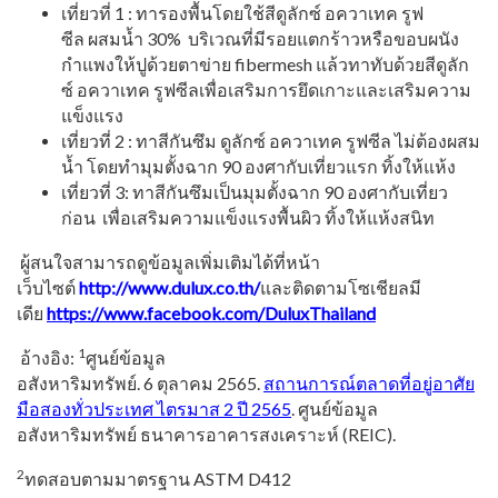
เที่ยวที่
1 :
ทารองพื้นโดยใช้สีดูลักซ์
อควาเทค
รูฟ
ซีล
ผสมน้ำ
30%
บริเวณที่มีรอยแตกร้าวหรื
อขอบผนัง
กำแพงให้ปูด้วยตาข่าย
fibermesh
แล้วทาทับด้วยสีดูลัก
ซ์
อควาเทค
รูฟซีลเพื่อเสริมการยึ
ดเกาะและเสริมความ
แข็งแรง
เที่ยวที่
2 :
ทาสีกันซึม
ดูลักซ์
อควาเทค
รูฟซีล
ไม่ต้องผสม
น้ำ
โดยทำมุมตั้งฉาก
90
องศากับเที่ยวแรก
ทิ้งให้แห้ง
เที่ยวที่
3:
ทาสีกันซึมเป็นมุมตั้งฉาก
90
องศากับเที่ยว
ก่อน
เพื่อเสริมความแข็งแรงพื้นผิว
ทิ้งให้แห้งสนิท
ผู้สนใจสามารถดูข้อมูลเพิ่มเติ
มได้ที่หน้า
เว็บไซต์
http://www.dulux.co.th/
และติ
ดตามโซเชียลมี
เดีย
https://www.facebook.com/
DuluxThailand
1
อ้างอิง
:
ศูนย์ข้อมูล
อสังหาริมทรัพย์
.
6
ตุลาคม
2565.
สถานการณ์ตลาดที่อยู่อาศัย
มื
อสองทั่วประเทศ ไตรมาส
2
ปี
2565
.
ศูนย์ข้อมูล
อสังหาริมทรัพย์ ธนาคารอาคารสงเคราะห์ (
REIC).
2
ทดสอบตามมาตรฐาน
ASTM D412