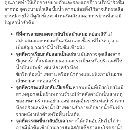
คุณภาพทำให้เกิ
ดการขยายตัวและรอยแตกร้าว
หรือน้ำรั่วซึม
จากท่อ
จุดระบายน้ำเสีย
ปั๊มน้ำ
หากปล่อยทิ้งไว้อาจเกิดผลเสี
ย
บานปลายได้
สีดูลักซ์แนะ
4
เทคนิคสังเกตอาการบ้านที่อาจมี
ปัญหาน้ำรั่วซึม
สีที่ควรสวยหมดจด
กลับไม่สม่ำเสมอ
หย่อมสีที่ไม่
สม่ำเสมอและหย่
อมขึ้นสนิม และเชื้อราที่ไม่น่าดู
อาจ
เป็นสัญญาณว่ามีน้ำเริ่มซึ
มเข้าผนัง
จุดที่ควรเรียบกลับลอกเป็นแผ่น
หมั่นตรวจจุดเสี่ยงจาก
ปัญหาน้ำ
ทั้ง
ผนังภายนอกและระเบียง
หรือบริเวณที่ใช้
น้ำเป็นประจำ
เช่น
ห้องครัว
ห้อง
ซักรีด
ห้องน้ำ
เพดาน
หรือหน้าต่างและผนังภายในอาจ
เสี
ยหายจากท่อแอร์รั่ว
จุดที่ควรจะแห้งกลับเปียกชื้น
หากพบพื้นที่เปียกโดยไม่มี
สาเหตุ
อาจเป็นฝ้าเพดานรั่ว
แม้ว่าหลังคามักเป็นสาเหตุ
ของเพดานรั่ว
แต่อย่ามองข้ามจุดอื่นๆ
เช่น
ท่อน้ำรั่วจาก
ห้องครัวและห้องน้ำ
ฝ้าเพดานรั่วอาจเกิดจากน้ำซึ
มเข้า
จากผนัง
หน้าต่างหรือพื้น
เป็นต้น
จุดที่ควรสดชื่น
กลับอับเฉา
หากได้กลิ่นอับเป็นไปได้ว่
า
อาจมีน้ำซึมเข้าบ้าน
การสัมผัสกับเชื้อราและโรคราน้ำ