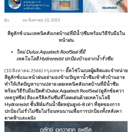
By
Admin
on สิงหาคม 10, 2023
สีดูลักซ์
แนะเทคนิคสังเกต
บ้าน
(
ที่มีน้ำ
)
ซึ
ม
พร้อมวิธีรับมือใน
หน้าฝน
ใหม่
Dulux Aquatech RoofSeal
ที่มี
เทคโนโลยี
Hydroresist
ปกป้องบ้านจากน้ำรั่
วซึม
(10
สิงหาคม
2566)
กรุงเทพฯ
–
อั๊คโซ่
โนเบล
ผู้ผลิตและจำหน่าย
สีดูลักซ์
แนะหน้าฝนอย่ามองข้ามปัญหาน้ำซึ
มเข้าตัวบ้านอาจ
ทำให้เกิดปั
ญหาบานปลาย
เผยเทคนิคสังเกตบ้านที่มีน้ำซึ
ม
พร้อมวิธีรับมือ
เปิดตัว
Dulux Aquatech RoofSeal
(
ดูลักซ์
อควา
เทค
รูฟซีล
)
สีอะครีลิคกันซึม
ที่โดดเด่นด้วยเทคโนโลยี
Hydroresist
ชั้นฟิล์มกันน้ำ
ยืดหยุ่นสูง
6-8
เท่า
ที่สุดของการ
ปกป้อง
ไม่รั่ว
ไม่ซึม
ไม่ร้อน
ทนนาน
เพื่อการปกป้องทั้งหลังคา
ดาดฟ้าและผนัง